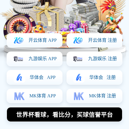
在业务布局方面，
JN体育
已形成以为核心的完整产业链。我们始终坚持以
客户需求为导向，通过持续的创新与突破，不断提升服务品质。凭借领先
的技术研发能力，成功打造了多个具有重要影响力的标杆项目。
在发展历程中，
JN体育
始终坚持创新驱动。凝聚了一批行业精英人才。组
建了专业的运营管理团队，通过持续的创新投入，我们在持续推进技术创
新，不断优化服务模式等方面取得了显著成果。在创新实践中，我们注重
技术积累，通过自主研发和创新突破，不断提升核心竞争力。