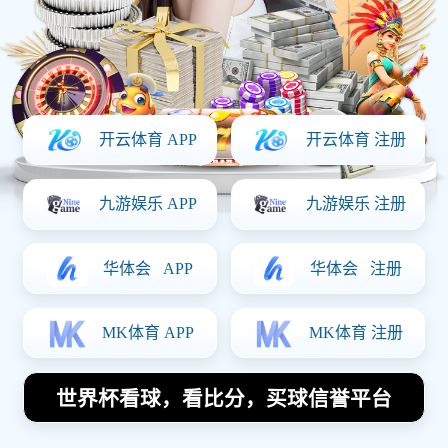
武汉足球队心理素质强劲跻身全国前四名引发关注
2026-01-09 21:17:35
他娘是哪个足球明星揭秘背后的故事与传奇人生
2026-01-04 17:01:00
足球明星荣耀归国庆祝夺冠成就与家乡人民共享喜悦
2025-12-25 04:01:53
今年退役的足球明星盘点与他们辉煌职业生涯的回顾
与影响
2025-12-24 10:19:38
导航
发现jn江南
体育热点
体育明星