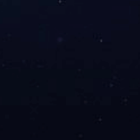
找到我们
地址:
铜陵市泛辱镇434号
邮箱:
trbelrwsf@gmail.com
电话:
13907575484