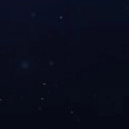
导航
网站地图
发现jn江南
SiteMap
生活更精彩!为
体育热点
提供下载、
体育明星
专属客服在线
公司服务
加入江南体育官方网站
bscribe