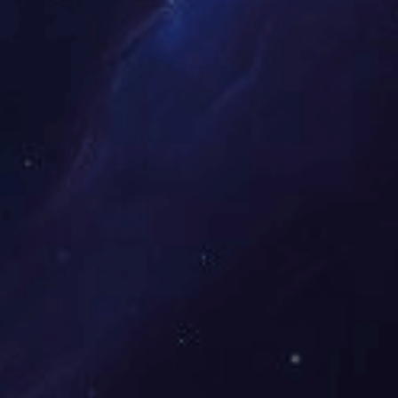
总体而言，两队目前状态各有千秋，而其心理素质也将成
个瞬间都可能影响到最后结果，因此选手们必须保持冷静
总结：
综上所述，“亨克与布拉格”的激烈对决，无论是在战术
等多个方面，都体现出了极大的悬念与期待。这不仅是一
生旅程，两支球队都希望通过这次较量证明自己，实现跨
最终，无论谁能脱颖而出，都将书写属于自己的辉煌篇章
之战无疑值得期待，我们期待看到最精彩的一幕！
火箭与活塞激战正酣视频直播带你感受篮球
2025-07-08 22:06:17
在当今体育界，篮球无疑是最受欢迎的运动之一
的对决更是令球迷们热血沸腾。本文将围绕“火
激情对决”这一主题，从比赛的精彩瞬间、球队