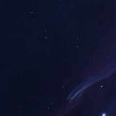
订阅我们的邮件
Subscribe