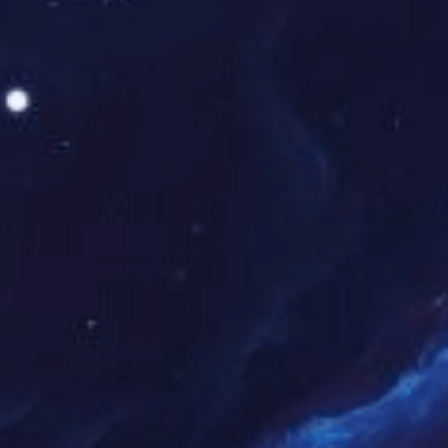
需要承担起组织进攻和拦截防守双重任务，以确保整体平
对于阿森纳而言，他们或许会选择稍微收缩阵型，通过控
会。他们具备快速反击能力，一旦抢到球权，就能迅速发
会，并高效利用技术娴熟的前锋完成致命一击。
此外，关键球员将在本次对决中起到至关重要作用。对于
攻重任，将直接影响到球队表现。而对于阿森纳，中场大
样不可忽视。他们都是各自球队制胜的重要棋子，因此如
题。
江南体育官方网站
4、球迷氛围及社会影响
作为一场伦敦德比，这项赛事引发了广泛关注，不仅吸引
赛日前夕，各类宣传活动纷纷展开，营造出浓厚的足球氛
席，而他的愿望很快就得到了满足——成千上万名蓝军支