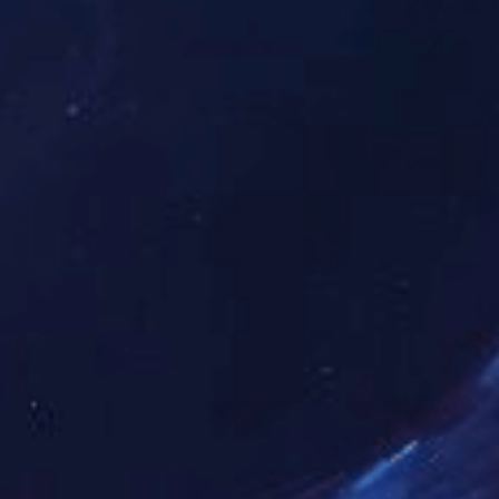
在最近几轮联赛中展现出了强劲的攻击力，尤其
繁制造威胁。此外，防守方面也有所改善，在后
时间里，阿森纳凭借稳定而富有创造性的表现赢
出色，而扎卡等老将则给予了整个团队必需的领
客场挑战强敌。
因为过于渴望进攻而留下防守漏洞，而阿森纳则
与调整心态，将成为决定胜负的重要因素。
攻策略，通过快速传递和边路突破来撕开阿森纳
通过定位球等方式寻找破门机会。而中场核心则