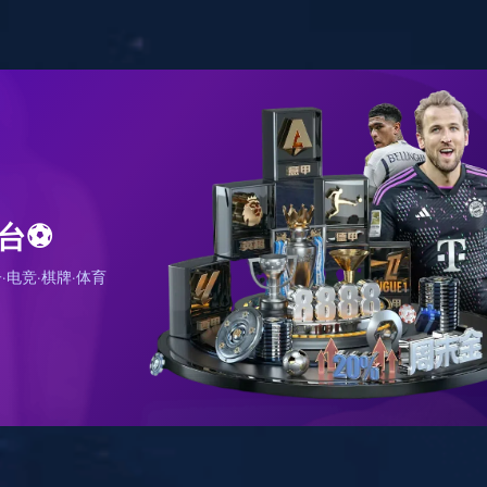
首页
发现jn江南
体育热
体育热点
切尔西主场迎战阿森纳两队争夺英超关键三分的激烈对决