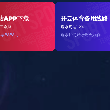
切尔西主场迎战阿森纳两队争夺英超关键
2025-08-30 00:14:17
255
在英超联赛的激烈竞争中，切尔西主场迎战阿森纳的比赛
场普通的对决，更是两支传统强队之间争夺关键三分的重
煌战绩的球队，他们在英超联赛中的交锋总是充满激情与
身全
名，更是影响他们争夺欧冠资格的重要因素。本文将从比
方面，对这场激烈对决进行详细阐述，力求为读者呈现出
1、比赛背景及重要性
后的
切尔西与阿森纳这两支球队的历史渊源深厚，每次交手都
断增强，这场比赛的重要性愈发凸显。对于切尔西来说，
助主场之利全取三分，以提升球队的士气与信心。
成就
阿森纳同样面临着巨大的压力，他们需要在客场争取好结