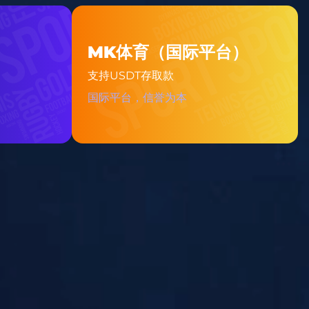
三分的激烈对决
无疑是一场备受瞩目的焦点之战。这不仅仅是一
要赛事。切尔西和阿森纳都是拥有悠久历史和辉
悬念。本场比赛，不仅关乎双方在积分榜上的排
赛背景、球队状态、战术分析以及球迷氛围四个
一幅生动而全面的比赛画面。
吸引着众多关注。在本赛季中，随着各队实力不
主场作战意味着更大的心理优势，同时也期望借
果，以巩固自己的欧冠资格位置。近年来，阿森