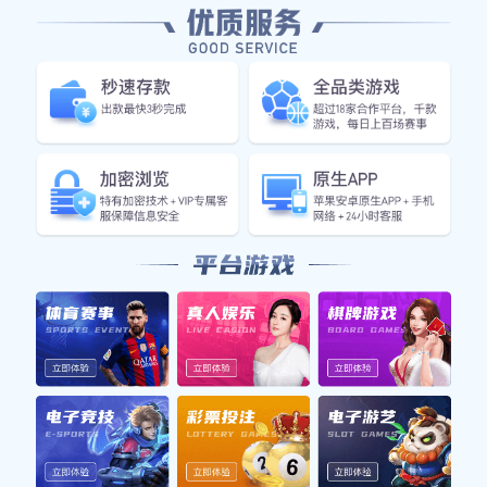
公司服务
加入江南体育官方网站
订阅我们的邮件
Subscribe
乌克兰足球明星的辉煌历程与历史巨星的传奇故事
2025-10-09 16:37:20
253
乌克兰足球以其独特的历史和文化背景，培养了众多杰出的足球明星，他