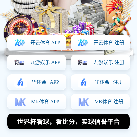
武汉足球队心理素质强劲跻身全国前四名引发关注
2026-01-09 21:17:35
他娘是哪个足球明星揭秘背后的故事与传奇人生
2026-01-04 17:01:00
足球明星荣耀归国庆祝夺冠成就与家乡人民共享喜悦
2025-12-25 04:01:53
今年退役的足球明星盘点与他们辉煌职业生涯的回顾
与影响
2025-12-24 10:19:38
导航
发现jn江南
体育热点
体育明星