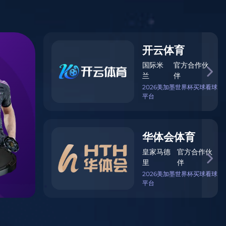
点
体育明星
公司服务
加入江南体育官方网站
信心