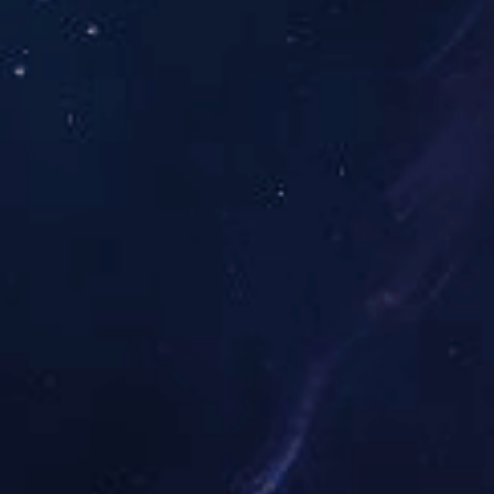
2025-12-25 04:01:53
今年退役的足球明星盘点与
辉煌职业生涯的回顾与影响
2025-12-24 10:19:38
导航
发现jn江南
体育热点
体育明星
公司服务
加入江南体育官方网站