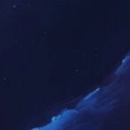
，在艰苦卓绝的比赛中，只有当每个成员都能紧
，球队平时除了进行身体训练外，还特别注重心
和信任。
何保持冷静，与队友共同面对挑战。这种情感上
择一起努力扭转局面。这样强大的凝聚力，不仅
精神，而这正是他们不断追求进步、不懈奋斗的
这一点，让团队更加强大。
们已经做好了充分准备。经过这段时间的不懈努
阵容的新战术。他相信只要全队上下齐心协力，