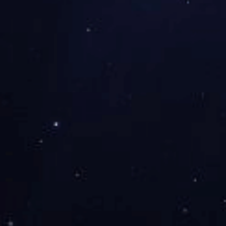
JN江南·(中国区)体育官方网站-JN SPORTS✅🏆
『juxingsl.com』🏆✅是世界顶级真人游戏让
国内游戏玩家打造的全球最顶级乐趣游戏APP,
入口、首页、平台、登陆、官网、二十四小时
服务!全球最安全,最信誉,最公平的平台运营商!
Su